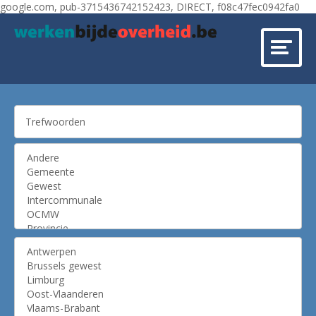
google.com, pub-3715436742152423, DIRECT, f08c47fec0942fa0