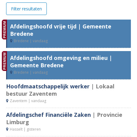
Se
Filter resultaten
ov
30
Ge
Afdelingshoofd vrije tijd
| Gemeente
11
In
Bredene
11
O
Bredene |
vandaag
2
Pr
2
St
1
An
Afdelingshoofd omgeving en milieu
|
Gemeente Bredene
R
Bredene |
vandaag
20
Vl
Hoofdmaatschappelijk werker
| Lokaal
Br
bestuur Zaventem
12
We
Vl
Zaventem |
vandaag
5
Oo
Afdelingschef Financiële Zaken
| Provincie
Vl
Limburg
4
Li
Hasselt |
gisteren
3
An