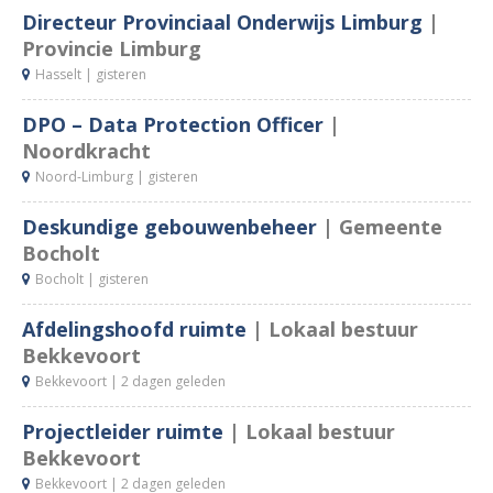
Directeur Provinciaal Onderwijs Limburg
|
Fu
Provincie Limburg
23
B
Hasselt |
gisteren
(B
18
A
DPO – Data Protection Officer
|
(M
Noordkracht
2
C
Noord-Limburg |
gisteren
(S
Deskundige gebouwenbeheer
| Gemeente
Te
Bocholt
41
Co
Bocholt |
gisteren
3
Sta
Afdelingshoofd ruimte
| Lokaal bestuur
Bekkevoort
Bekkevoort |
2 dagen geleden
Projectleider ruimte
| Lokaal bestuur
Bekkevoort
Bekkevoort |
2 dagen geleden