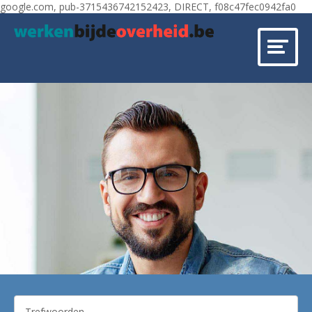
google.com, pub-3715436742152423, DIRECT, f08c47fec0942fa0