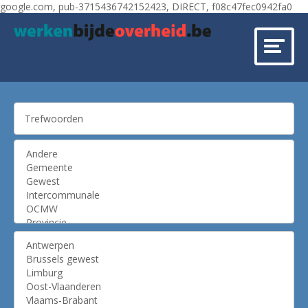
google.com, pub-3715436742152423, DIRECT, f08c47fec0942fa0