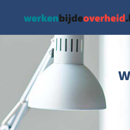
google.com, pub-3715436742152423, DIRECT, f08c47fec0942fa0
W