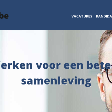
VACATURES
KANDID
erken voor een bete
samenleving