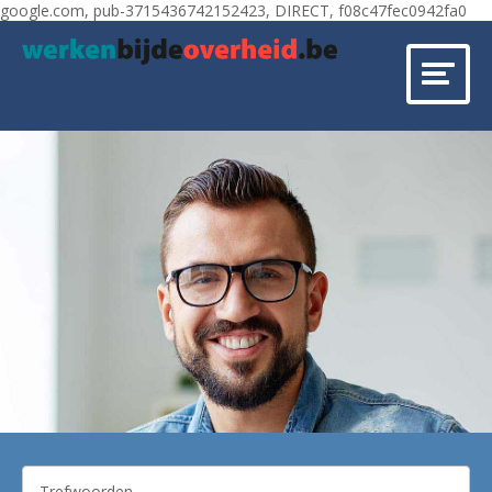
google.com, pub-3715436742152423, DIRECT, f08c47fec0942fa0