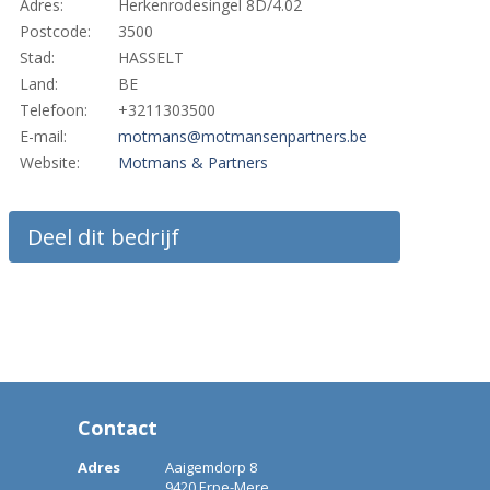
Adres:
Herkenrodesingel 8D/4.02
Postcode:
3500
Stad:
HASSELT
Land:
BE
Telefoon:
+3211303500
E-mail:
motmans@motmansenpartners.be
Website:
Motmans & Partners
Deel dit bedrijf
Contact
Adres
Aaigemdorp 8
9420 Erpe-Mere