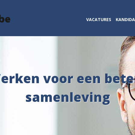
VACATURES
KANDID
erken voor een bete
samenleving