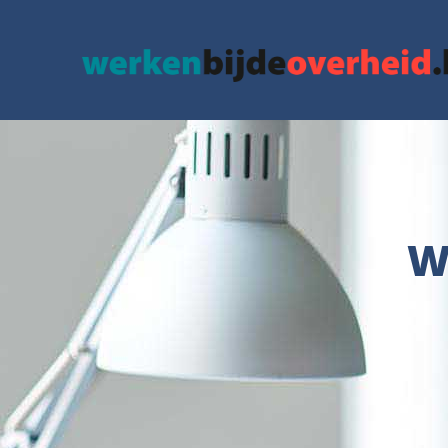
google.com, pub-3715436742152423, DIRECT, f08c47fec0942fa0
W