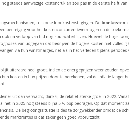
 de nog steeds aanwezige kostendruk en zou pas in de eerste helft van
exeringsmechanismen, tot forse loonkostenstijgingen. De
loonkosten
z
een bedreiging voor het kostenconcurrentievermogen en de toekoms
n ook na verloop van tijd nog zou achterblijven. Hoewel de hoge loon
prognoses van uitgegaan dat bedrijven de hogere kosten niet volledig
vangen via hun winstmarges, net als in het verleden tijdens periodes 
blijft uiteraard heel groot. Indien de energieprijzen weer zouden opve
hun kosten in hun prijzen door te berekenen, zal de inflatie langer ho
nt.
leiner uit dan verwacht, dankzij de relatief sterke groei in 2022. Vana
zal het in 2025 nog steeds bijna 5 % bbp bedragen. Op dat moment za
stencrisis. De begrotingssituatie is des te zorgwekkender omdat de sch
jgende marktrentes is dat zeker geen goed vooruitzicht.