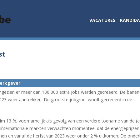
VACATURES
KANDID
st
werkgever
aangezien er meer dan 100 000 extra jobs werden gecreëerd. De banen
 2023 weer aantrekken. De grootste jobgroei wordt gecreëerd in de
 ruim 13 %, voornamelijk als gevolg van een verdere toename van de (a
De internationale markten verwachten momenteel dat de energieprijze
fnemen en vanaf de herfst van 2023 weer onder 2 % uitkomen. De onder