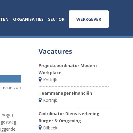
ATEN
ORGANISATIES
SECTOR
WERKGEVER
ZOEK
Vacatures
Projectcoördinator Modern
Workplace
Kortrijk
creatie zou
Teammanager Financiën
Kortrijk
Coördinator Dienstverlening
l hoge)
Burger & Omgeving
n gestaag
Dilbeek
liggende