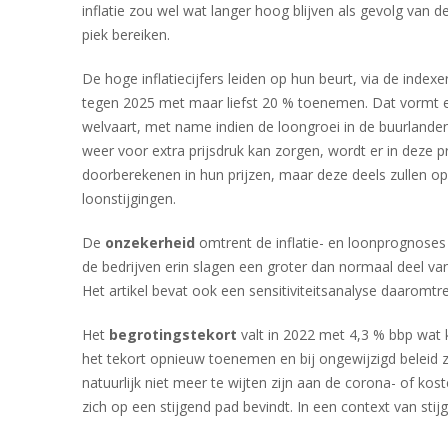
inflatie zou wel wat langer hoog blijven als gevolg van
piek bereiken.
De hoge inflatiecijfers leiden op hun beurt, via de ind
tegen 2025 met maar liefst 20 % toenemen. Dat vormt 
welvaart, met name indien de loongroei in de buurlande
weer voor extra prijsdruk kan zorgen, wordt er in deze 
doorberekenen in hun prijzen, maar deze deels zullen op
loonstijgingen.
De
onzekerheid
omtrent de inflatie- en loonprognoses 
de bedrijven erin slagen een groter dan normaal deel van 
Het artikel bevat ook een sensitiviteitsanalyse daaromtre
Het
begrotingstekort
valt in 2022 met 4,3 % bbp wat k
het tekort opnieuw toenemen en bij ongewijzigd beleid 
natuurlijk niet meer te wijten zijn aan de corona- of ko
zich op een stijgend pad bevindt. In een context van sti