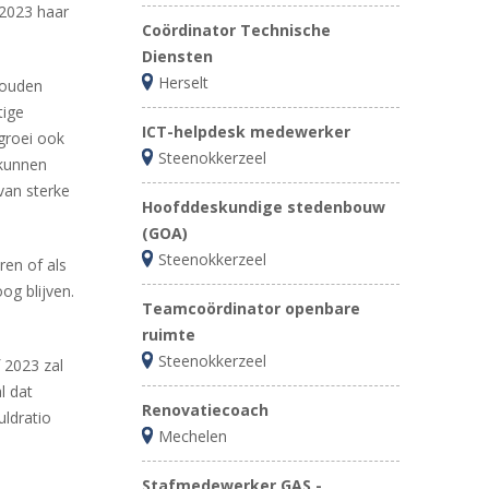
 2023 haar
Coördinator Technische
Diensten
Herselt
ouden
tige
ICT-helpdesk medewerker
groei ook
Steenokkerzeel
 kunnen
van sterke
Hoofddeskundige stedenbouw
(GOA)
Steenokkerzeel
ren of als
og blijven.
Teamcoördinator openbare
ruimte
Steenokkerzeel
f 2023 zal
l dat
Renovatiecoach
uldratio
Mechelen
Stafmedewerker GAS -