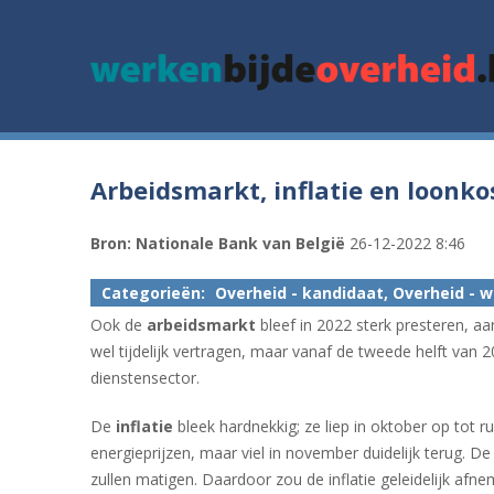
google.com, pub-3715436742152423, DIRECT, f08c47fec0942fa0
Arbeidsmarkt, inflatie en loonko
Bron: Nationale Bank van België
26-12-2022 8:46
Categorieën:
Overheid - kandidaat, Overheid - 
Ook de
arbeidsmarkt
bleef in 2022 sterk presteren, 
wel tijdelijk vertragen, maar vanaf de tweede helft van
dienstensector.
De
inflatie
bleek hardnekkig; ze liep in oktober op tot
energieprijzen, maar viel in november duidelijk terug. 
zullen matigen. Daardoor zou de inflatie geleidelijk a