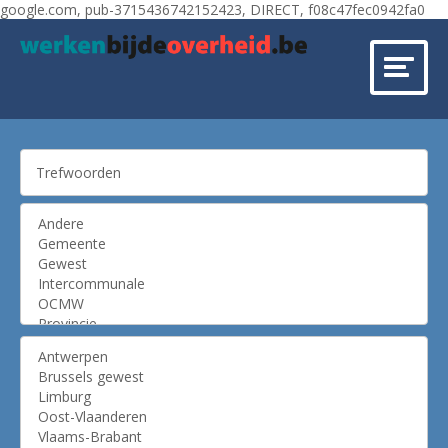
google.com, pub-3715436742152423, DIRECT, f08c47fec0942fa0