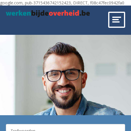
google.com, pub-3715436742152423, DIRECT, f08c47fec0942fa0