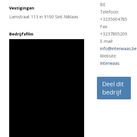
BE
Vestigingen
Telefoon:
Lamstraat 113 in 9100 Sint-Niklaas
+3235004785
Fax:
+3237805209
Bedrijfsfilm
E-mail:
info@interwaas.be
Website:
Interwaas
Deel dit
bedrijf