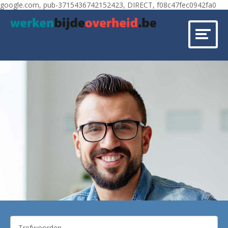
google.com, pub-3715436742152423, DIRECT, f08c47fec0942fa0