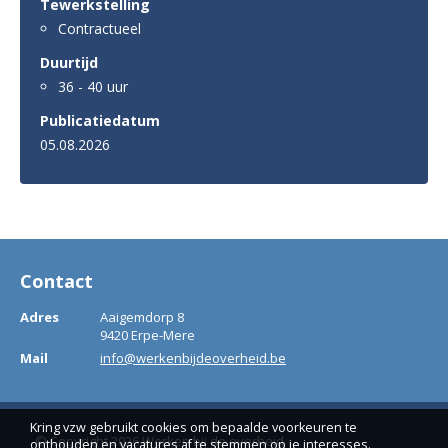
Tewerkstelling
Contractueel
Duurtijd
36 - 40 uur
Publicatiedatum
05.08.2026
Contact
Adres
Aaigemdorp 8
9420 Erpe-Mere
Mail
info@werkenbijdeoverheid.be
Kring vzw gebruikt cookies om bepaalde voorkeuren te
© Copyright 2026 Werken bij de overheid
onthouden en vacatures af te stemmen op je interesses.