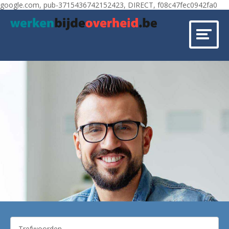
google.com, pub-3715436742152423, DIRECT, f08c47fec0942fa0