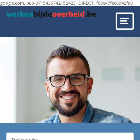
google.com, pub-3715436742152423, DIRECT, f08c47fec0942fa0