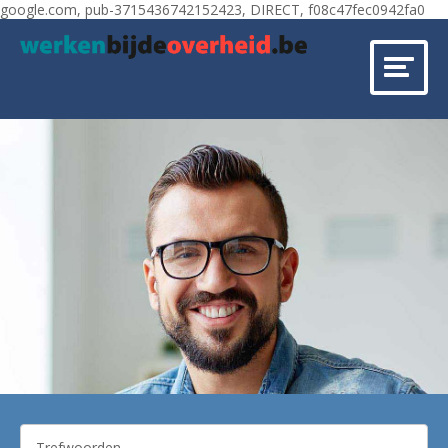
google.com, pub-3715436742152423, DIRECT, f08c47fec0942fa0