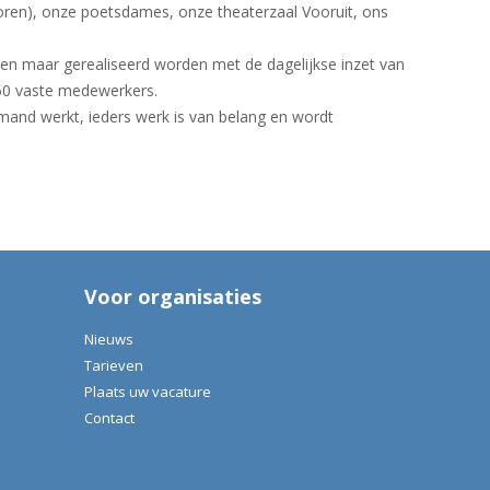
nioren), onze poetsdames, onze theaterzaal Vooruit, ons
lleen maar gerealiseerd worden met de dagelijkse inzet van
150 vaste medewerkers.
iemand werkt, ieders werk is van belang en wordt
Voor organisaties
Nieuws
Tarieven
Plaats uw vacature
Contact