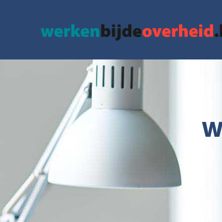
google.com, pub-3715436742152423, DIRECT, f08c47fec0942fa0
W