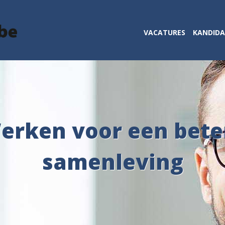
VACATURES
KANDID
erken voor een bete
samenleving