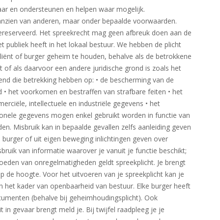
aar en ondersteunen en helpen waar mogelijk.
anzien van anderen, maar onder bepaalde voorwaarden.
reserveerd. Het spreekrecht mag geen afbreuk doen aan de
 publiek heeft in het lokaal bestuur. We hebben de plicht
cliënt of burger geheim te houden, behalve als de betrokkene
 of als daarvoor een andere juridische grond is zoals het
nd die betrekking hebben op: • de bescherming van de
 • het voorkomen en bestraffen van strafbare feiten • het
rciële, intellectuele en industriële gegevens • het
ionele gegevens mogen enkel gebruikt worden in functie van
en. Misbruik kan in bepaalde gevallen zelfs aanleiding geven
n burger of uit eigen beweging inlichtingen geven over
uik van informatie waarover je vanuit je functie beschikt;
moeden van onregelmatigheden geldt spreekplicht. Je brengt
p de hoogte. Voor het uitvoeren van je spreekplicht kan je
in het kader van openbaarheid van bestuur. Elke burger heeft
cumenten (behalve bij geheimhoudingsplicht). Ook
 in gevaar brengt meld je. Bij twijfel raadpleeg je je