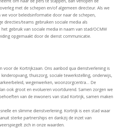
ief neemt om naar de pers te stappen, dan verlopen de
overleg met de schepen en/of algemeen directeur. Als we
n we voor beleidsinformatie door naar de schepen,
 directies/teams gebruiken sociale media als
nd het gebruik van sociale media in naam van stad/OCMW
leiding opgemaakt door de dienst communicatie.
n voor de Kortrijkzaan. Ons aanbod qua dienstverlening is
 kinderopvang, thuiszorg, sociale tewerkstelling, onderwijs,
n, parkeerbeleid, wegenwerken, woonzorgcentra… De
 dan ook groot en evolueren voortdurend. Samen zorgen we
behoeften van de inwoners van stad Kortrijk, samen maken
nelle en slimme dienstverlening. Kortrijk is een stad waar
vanuit sterke partnerships en dankzij de inzet van
eerspiegelt zich in onze waarden.