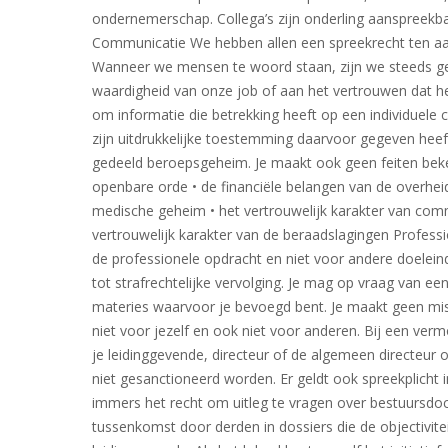
ondernemerschap. Collega’s zijn onderling aanspreekb
Communicatie We hebben allen een spreekrecht ten a
Wanneer we mensen te woord staan, zijn we steeds ge
waardigheid van onze job of aan het vertrouwen dat het
om informatie die betrekking heeft op een individuele 
zijn uitdrukkelijke toestemming daarvoor gegeven heeft
gedeeld beroepsgeheim. Je maakt ook geen feiten beke
openbare orde • de financiële belangen van de overheid
medische geheim • het vertrouwelijk karakter van comme
vertrouwelijk karakter van de beraadslagingen Profess
de professionele opdracht en niet voor andere doeleind
tot strafrechtelijke vervolging. Je mag op vraag van ee
materies waarvoor je bevoegd bent. Je maakt geen misbr
niet voor jezelf en ook niet voor anderen. Bij een ver
je leidinggevende, directeur of de algemeen directeur o
niet gesanctioneerd worden. Er geldt ook spreekplicht 
immers het recht om uitleg te vragen over bestuursdo
tussenkomst door derden in dossiers die de objectiviteit