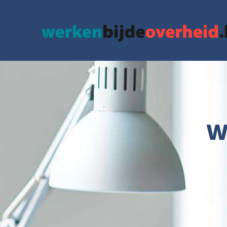
google.com, pub-3715436742152423, DIRECT, f08c47fec0942fa0
W