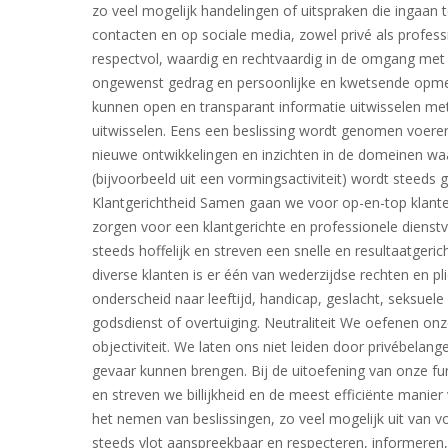
zo veel mogelijk handelingen of uitspraken die ingaan t
contacten en op sociale media, zowel privé als profess
respectvol, waardig en rechtvaardig in de omgang met p
ongewenst gedrag en persoonlijke en kwetsende opmerk
kunnen open en transparant informatie uitwisselen met
uitwisselen. Eens een beslissing wordt genomen voeren
nieuwe ontwikkelingen en inzichten in de domeinen waar
(bijvoorbeeld uit een vormingsactiviteit) wordt steeds g
Klantgerichtheid Samen gaan we voor op-en-top klante
zorgen voor een klantgerichte en professionele dienstv
steeds hoffelijk en streven een snelle en resultaatgeri
diverse klanten is er één van wederzijdse rechten en 
onderscheid naar leeftijd, handicap, geslacht, seksuele 
godsdienst of overtuiging. Neutraliteit We oefenen on
objectiviteit. We laten ons niet leiden door privébelang
gevaar kunnen brengen. Bij de uitoefening van onze fu
en streven we billijkheid en de meest efficiënte manie
het nemen van beslissingen, zo veel mogelijk uit van vo
steeds vlot aanspreekbaar en respecteren, informeren