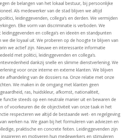
egen de belangen van het lokaal bestuur, bij persoonlijke
ioneel. Als medewerker van de stad blijven we altijd
olitici, leidinggevenden, collega’s en derden. We vermijden
ingen. Elke vorm van discriminatie is verboden. We
 leidinggevenden en collega’s en ideeën en standpunten
 we die loyaal uit. We proberen op de hoogte te blijven van
in we actief zijn. Nieuwe en interessante informatie
edeeld met politici, leidinggevenden en collega’s.
ntevredenheid dankzij snelle en slimme dienstverlening. We
erlening voor onze interne en externe klanten. We blijven
chte afhandeling van de dossiers na. Onze relatie met onze
plichten. We maken in de omgang met klanten geen
geaardheid, ras, huidskleur, afkomst, nationaliteit,
ze functie steeds op een neutrale manier uit en bewaren de
en of voorkeuren die de objectiviteit van onze taak in het
nctie respecteren we altijd de bestaande wet- en regelgeving
r van werken na. We gaan bij het formuleren van adviezen en
lledige, praktische en concrete feiten. Leidinggevenden zijn
, inspireren en motiveren hun medewerkers en stimuleren