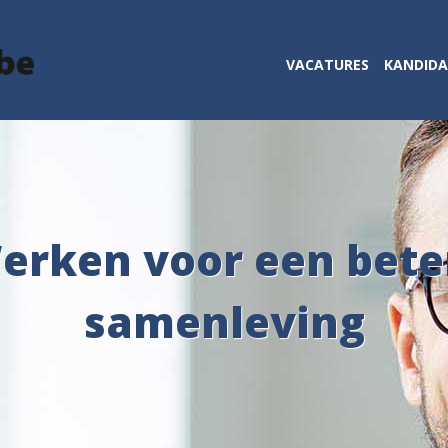
VACATURES
KANDID
erken voor een bete
samenleving