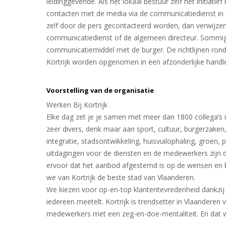
leidinggevende. Als het lokaal bestuur zelf het initiat
contacten met de media via de communicatiedienst in 
zelf door de pers gecontacteerd worden, dan verwijze
communicatiedienst of de algemeen directeur. Sommige
communicatiemiddel met de burger. De richtlijnen ro
Kortrijk worden opgenomen in een afzonderlijke hand
Voorstelling van de organisatie
Werken Bij Kortrijk
Elke dag zet je je samen met meer dan 1800 collega’s i
zeer divers, denk maar aan sport, cultuur, burgerzaken,
integratie, stadsontwikkeling, huisvuilophaling, groe
uitdagingen voor de diensten en de medewerkers zijn
ervoor dat het aanbod afgestemd is op de wensen en 
we van Kortrijk de beste stad van Vlaanderen.
We kiezen voor op-en-top klantentevredenheid dankzij s
iedereen meetelt. Kortrijk is trendsetter in Vlaanderen 
medewerkers met een zeg-en-doe-mentaliteit. En dat w