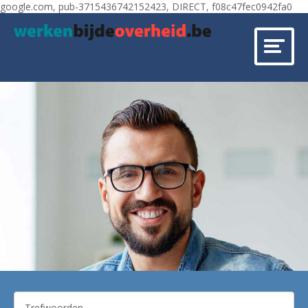
google.com, pub-3715436742152423, DIRECT, f08c47fec0942fa0