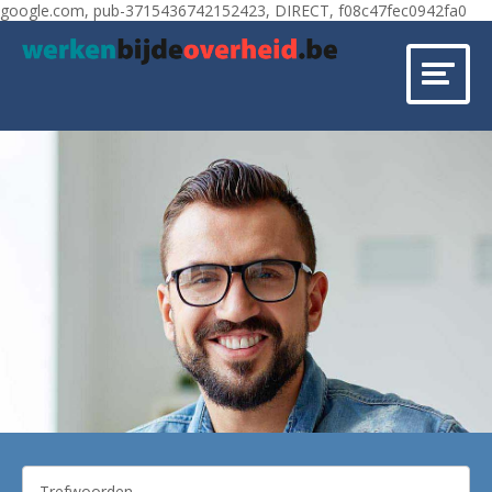
google.com, pub-3715436742152423, DIRECT, f08c47fec0942fa0