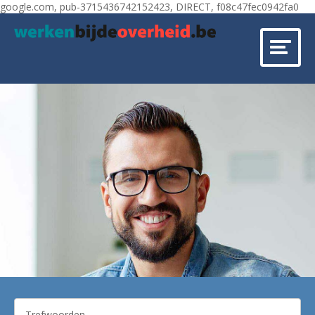
google.com, pub-3715436742152423, DIRECT, f08c47fec0942fa0