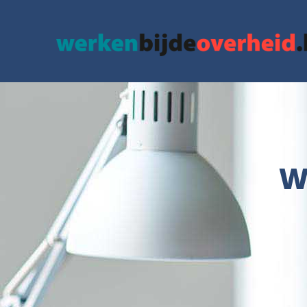
google.com, pub-3715436742152423, DIRECT, f08c47fec0942fa0
W