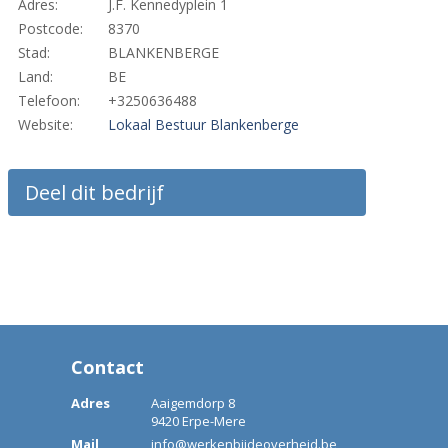
Adres:
J.F. Kennedyplein 1
Postcode:
8370
Stad:
BLANKENBERGE
Land:
BE
Telefoon:
+3250636488
Website:
Lokaal Bestuur Blankenberge
Deel dit bedrijf
Contact
Adres
Aaigemdorp 8
9420 Erpe-Mere
Mail
info@werkenbijdeoverheid.be