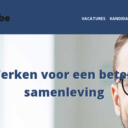
VACATURES
KANDID
erken voor een bete
samenleving