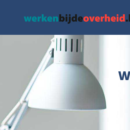
google.com, pub-3715436742152423, DIRECT, f08c47fec0942fa0
W