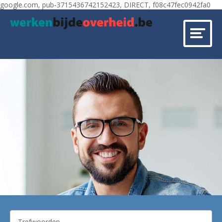
google.com, pub-3715436742152423, DIRECT, f08c47fec0942fa0