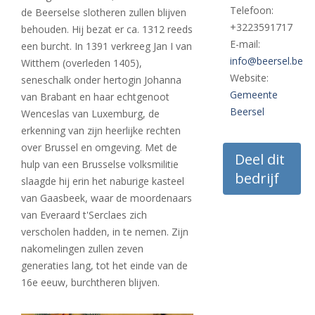
Telefoon:
de Beerselse slotheren zullen blijven
+3223591717
behouden. Hij bezat er ca. 1312 reeds
E-mail:
een burcht. In 1391 verkreeg Jan I van
info@beersel.be
Witthem (overleden 1405),
Website:
seneschalk onder hertogin Johanna
Gemeente
van Brabant en haar echtgenoot
Beersel
Wenceslas van Luxemburg, de
erkenning van zijn heerlijke rechten
over Brussel en omgeving. Met de
Deel dit
hulp van een Brusselse volksmilitie
bedrijf
slaagde hij erin het naburige kasteel
van Gaasbeek, waar de moordenaars
van Everaard t'Serclaes zich
verscholen hadden, in te nemen. Zijn
nakomelingen zullen zeven
generaties lang, tot het einde van de
16e eeuw, burchtheren blijven.