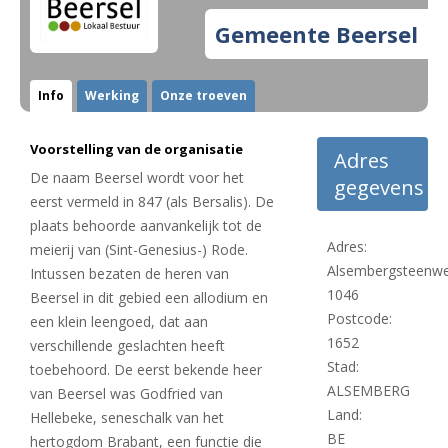
Gemeente Beersel
Info
Werking
Onze troeven
Voorstelling van de organisatie
Adres
De naam Beersel wordt voor het
gegevens
eerst vermeld in 847 (als Bersalis). De
plaats behoorde aanvankelijk tot de
Adres:
meierij van (Sint-Genesius-) Rode.
Alsembergsteenw
Intussen bezaten de heren van
1046
Beersel in dit gebied een allodium en
Postcode:
een klein leengoed, dat aan
1652
verschillende geslachten heeft
Stad:
toebehoord. De eerst bekende heer
ALSEMBERG
van Beersel was Godfried van
Land:
Hellebeke, seneschalk van het
BE
hertogdom Brabant, een functie die