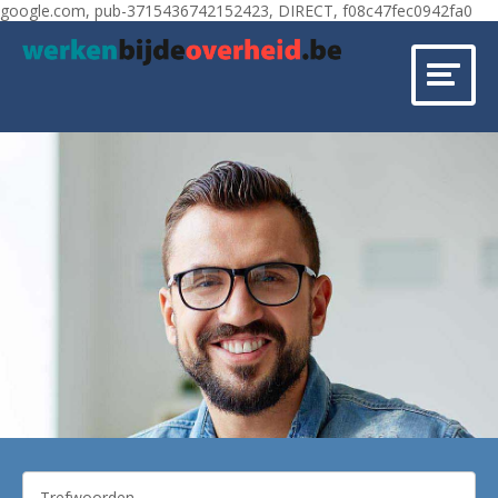
google.com, pub-3715436742152423, DIRECT, f08c47fec0942fa0