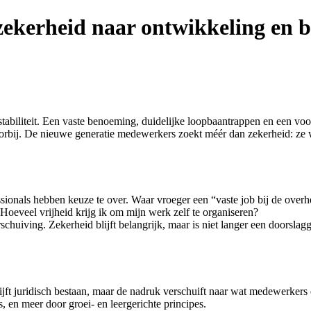
 zekerheid naar ontwikkeling en 
stabiliteit. Een vaste benoeming, duidelijke loopbaantrappen en een vo
voorbij. De nieuwe generatie medewerkers zoekt méér dan zekerheid: ze 
sionals hebben keuze te over. Waar vroeger een “vaste job bij de overh
Hoeveel vrijheid krijg ik om mijn werk zelf te organiseren?
schuiving. Zekerheid blijft belangrijk, maar is niet langer een doorsl
blijft juridisch bestaan, maar de nadruk verschuift naar wat medewerker
 en meer door groei- en leergerichte principes.