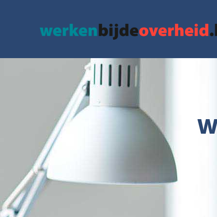
google.com, pub-3715436742152423, DIRECT, f08c47fec0942fa0
W