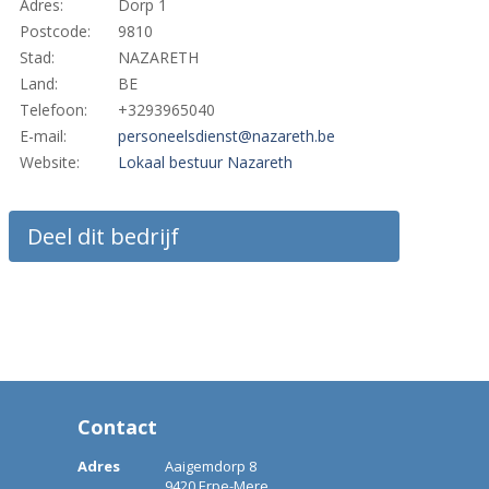
Adres:
Dorp 1
Postcode:
9810
Stad:
NAZARETH
Land:
BE
Telefoon:
+3293965040
E-mail:
personeelsdienst@nazareth.be
Website:
Lokaal bestuur Nazareth
Deel dit bedrijf
Contact
Adres
Aaigemdorp 8
9420 Erpe-Mere